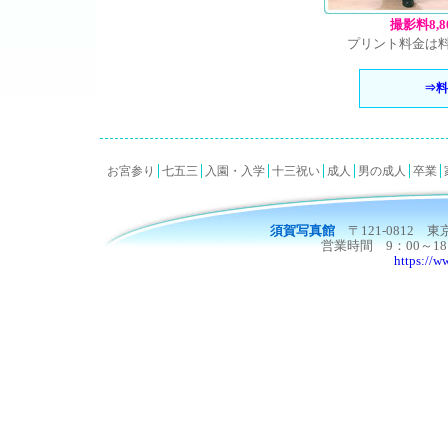
撮影料8,
プリント料金は
⇒料
お宮参り
七五三
入園・入学
十三祝い
成人
男の成人
卒業
須賀写真館
〒121-0812 東
営業時間 9：00～1
https://w