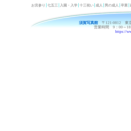
お宮参り
七五三
入園・入学
十三祝い
成人
男の成人
卒業
須賀写真館
〒121-0812 東
営業時間 9：00～1
https://w